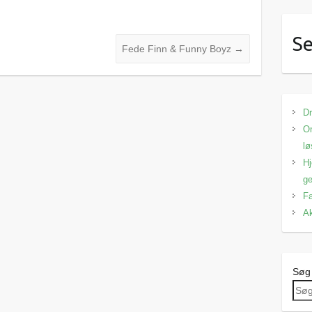
Se
Fede Finn & Funny Boyz
→
Dr
Om
lø
Hj
ge
Fa
Ak
Søg