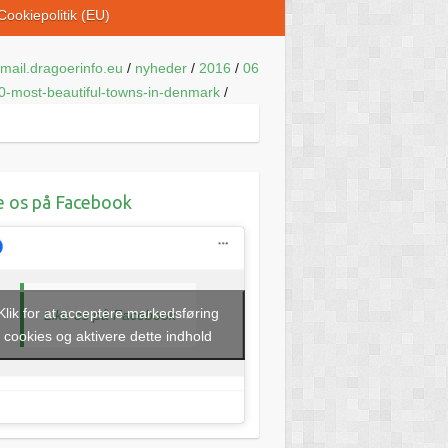
Cookiepolitik (EU)
mail.dragoerinfo.eu
/
nyheder
/
2016
/
06
0-most-beautiful-towns-in-denmark
/
e os på Facebook
Klik for at acceptere markedsføring
Like os på Facebook
cookies og aktivere dette indhold