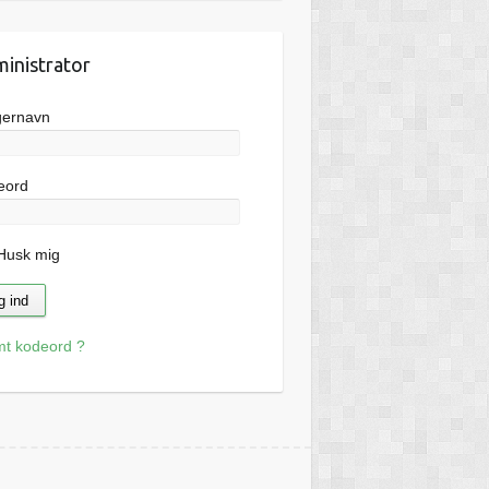
inistrator
gernavn
eord
usk mig
mt kodeord ?