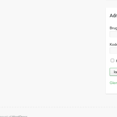
Adm
Bru
Kod
H
Gle