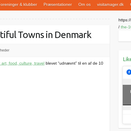
oreninger & klubber
Præsentationer
Om os
visitamager.dk
https://
/
the-1
tiful Towns in Denmark
heder
Lik
art, food, culture, travel
blevet “udnævnt” til en af de 10