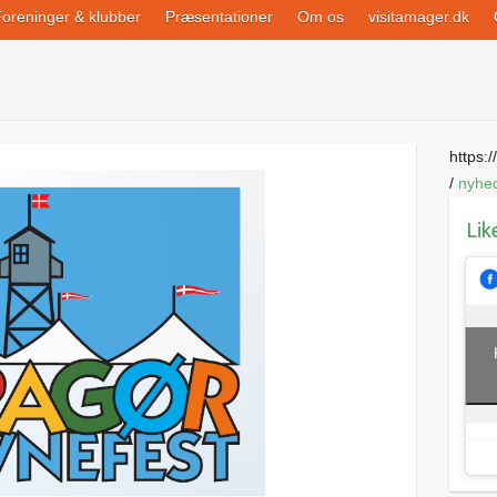
oreninger & klubber
Præsentationer
Om os
visitamager.dk
https://
/
nyhe
Lik