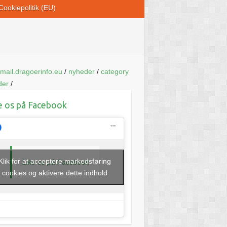
Cookiepolitik (EU)
mail.dragoerinfo.eu
/
nyheder
/
category
der
/
e os på Facebook
Klik for at acceptere markedsføring
Like os på Facebook
cookies og aktivere dette indhold