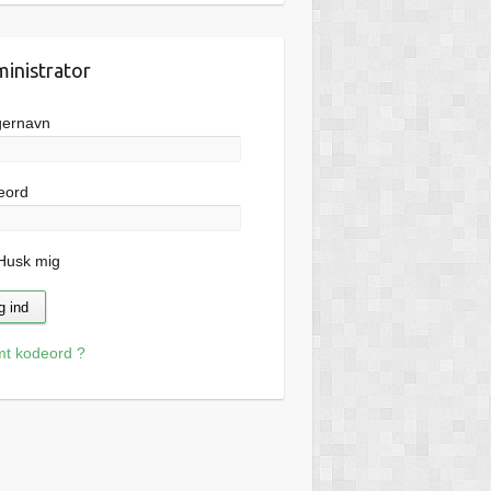
inistrator
gernavn
eord
usk mig
mt kodeord ?