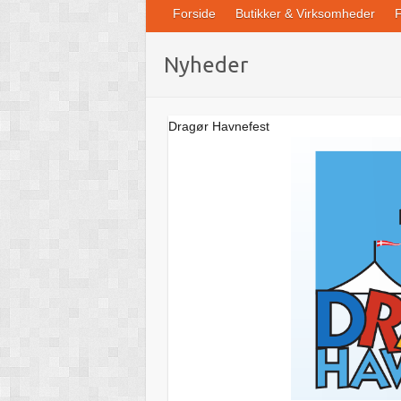
Forside
Butikker & Virksomheder
F
Nyheder
Dragør Havnefest