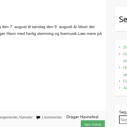
t
Se
den 7. august til søndag den 9. augustI år bliver der
ragør Havn med herlig stemning og livemusik.Læs mere på
Dr
Om
lø
Hj
ge
Fa
Ak
Søg
Dragør Havnefest
angementer
,
Nyheder
1 kommentar
læs mere