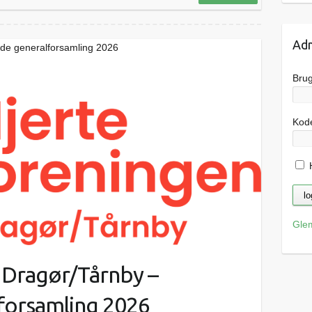
Adm
nde generalforsamling 2026
Bru
Kod
H
Gle
 Dragør/Tårnby –
lforsamling 2026