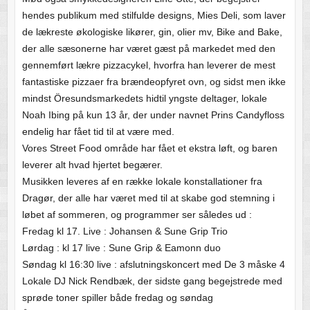
hendes publikum med stilfulde designs, Mies Deli, som laver
de lækreste økologiske likører, gin, olier mv, Bike and Bake,
der alle sæsonerne har været gæst på markedet med den
gennemført lækre pizzacykel, hvorfra han leverer de mest
fantastiske pizzaer fra brændeopfyret ovn, og sidst men ikke
mindst Öresundsmarkedets hidtil yngste deltager, lokale
Noah Ibing på kun 13 år, der under navnet Prins Candyfloss
endelig har fået tid til at være med.
Vores Street Food område har fået et ekstra løft, og baren
leverer alt hvad hjertet begærer.
Musikken leveres af en række lokale konstallationer fra
Dragør, der alle har været med til at skabe god stemning i
løbet af sommeren, og programmer ser således ud :
Fredag kl 17. Live : Johansen & Sune Grip Trio
Lørdag : kl 17 live : Sune Grip & Eamonn duo
Søndag kl 16:30 live : afslutningskoncert med De 3 måske 4
Lokale DJ Nick Rendbæk, der sidste gang begejstrede med
sprøde toner spiller både fredag og søndag