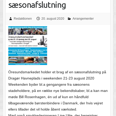
sæsonafslutning
Redaktionen
20. august 2020
Arrangementer
Öresundsmarkedet holder et brag af en sæsonafslutning på
Dragør Havneplads i weekenden 21-23 august 2020
Weekenden byder bl.a gengangere fra sæsonens
stadeholdere, på en række nye bekendtskaber, bl.a kan man
møde Bill Rosenhagen, én ud af kun en håndfuld
tilbageværende børstenbindere i Danmark, der hvis vejret
ellers tillader det vil holde åbent værksted.
Mød også smykkedesigneren Line Utte, der begejstrer