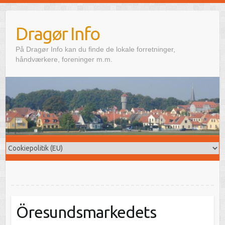
Skip
to
Dragør Info
content
På Dragør Info kan du finde de lokale forretninger,
håndværkere, foreninger m.m.
Öresundsmarkedets