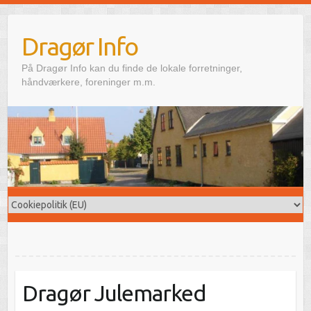
Skip
to
Dragør Info
content
På Dragør Info kan du finde de lokale forretninger,
håndværkere, foreninger m.m.
Dragør Julemarked