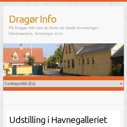
Skip
to
Dragør Info
content
På Dragør Info kan du finde de lokale forretninger,
håndværkere, foreninger m.m.
Udstilling i Havnegalleriet