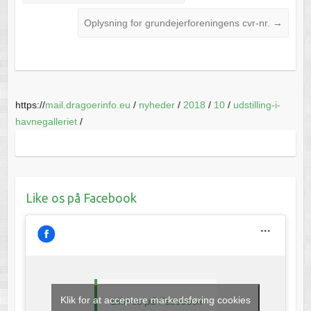
Oplysning for grundejerforeningens cvr-nr.
→
https://
mail.dragoerinfo.eu
/
nyheder
/
2018
/
10
/
udstilling-i-
havnegalleriet
/
Like os på Facebook
Klik for at acceptere markedsføring cookies
Like os på Facebook