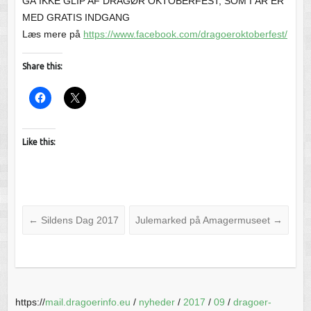
GÅ IKKE GLIP AF DRAGØR OKTOBERFEST, SOM I ÅR ER
MED GRATIS INDGANG
Læs mere på
https://www.facebook.com/dragoeroktoberfest/
Share this:
Like this:
←
Sildens Dag 2017
Julemarked på Amagermuseet
→
https://
mail.dragoerinfo.eu
/
nyheder
/
2017
/
09
/
dragoer-