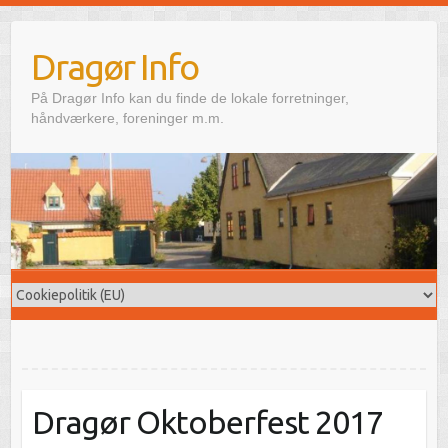
Skip
to
Dragør Info
content
På Dragør Info kan du finde de lokale forretninger,
håndværkere, foreninger m.m.
Dragør Oktoberfest 2017