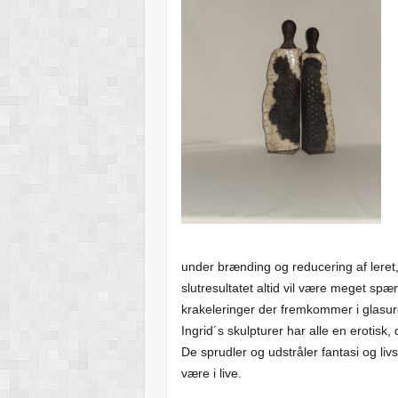
under brænding og reducering af leret, d
slutresultatet altid vil være meget s
krakeleringer der fremkommer i glasu
Ingrid´s skulpturer har alle en erotisk
De sprudler og udstråler fantasi og li
være i live.