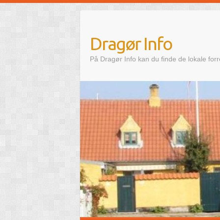
Skip
to
content
Dragør Info
På Dragør Info kan du finde de lokale for