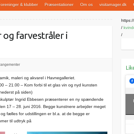
oreninger & klubber
Præsentationer
Om os
visitamager.dk
https://
/
kvind
og farvestråler i
/
rangementer
Lik
amik, maleri og akvarel i Havnegalleriet.
0 – 21.00 – Kom forbi til et glas vin og nyd kunsten
 nederst på siden)
skulptør Ingrid Ebbesen præsenterer en ny spændende
a den 17 – 28. juni 2016. Begge kunstnere arbejder meget
g fælles for udstillingen er bl.a. at de begge er
mmer til udtryk på