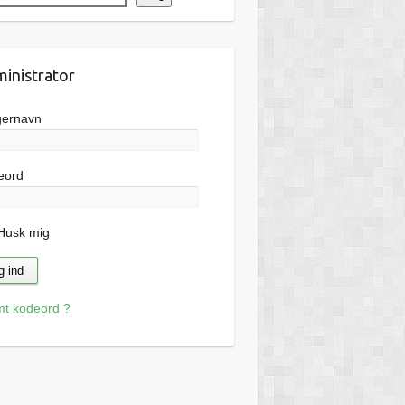
inistrator
gernavn
eord
usk mig
mt kodeord ?