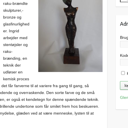
raku-brændte
skulpturer,-
bronze og
Adm
glasfinurlighed
er. Ingrid
Bru
arbejder med
stentøjsler og
raku-
Kod
brænding, en
teknik der
udløser en
H
kemisk proces
et får farverne til at variere fra gang til gang, så
pændende og overraskende. Den sorte farve og de små
Gle
ren, er også et kendetegn for denne spændende teknik.
, drillende undertone som får smilet frem hos beskueren.
vsnydelse, glæden ved at være menneske, lysten til at