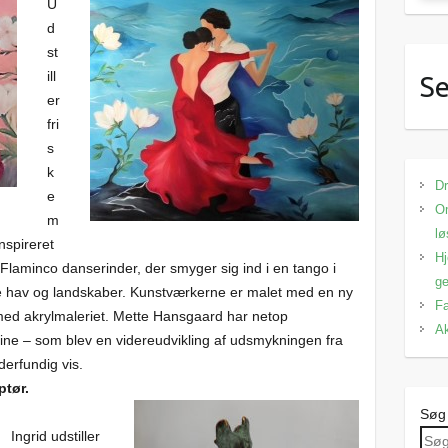
U
d
st
ill
Se
er
fri
s
k
Dr
e
Om
m
lø
nspireret
Hj
 Flaminco danserinder, der smyger sig ind i en tango i
ge
e hav og landskaber. Kunstværkerne er malet med en ny
Fa
 med akrylmaleriet. Mette Hansgaard har netop
Ak
e – som blev en videreudvikling af udsmykningen fra
erfundig vis.
ptør.
Søg
Ingrid udstiller