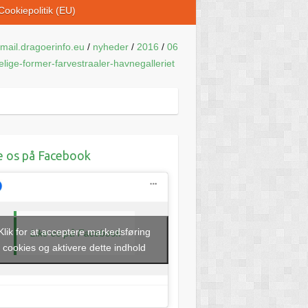
Cookiepolitik (EU)
mail.dragoerinfo.eu
/
nyheder
/
2016
/
06
elige-former-farvestraaler-havnegalleriet
e os på Facebook
Klik for at acceptere markedsføring
Like os på Facebook
cookies og aktivere dette indhold