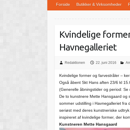
Forside
Butikker & Virksomheder
F
Kvindelige former 
Havnegalleriet
Redaktionen
22. juni 2016
Ar
Kvindelige former og farvestråler – ker
Også åbent Skt Hans aften 23/6 kl 15.0
(Generelle åbningstider og period: Se
De to kunstnere Mette Hansgaard og 
sommer udstilling i Havnegalleriet fr
seriøst med deres kunstneriske udtryk o
inspireret af kvindelige former, der ko
Kunstneren Mette Hansgaard