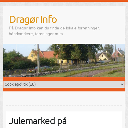
Skip
to
Dragør Info
content
På Dragør Info kan du finde de lokale forretninger,
håndværkere, foreninger m.m.
Julemarked på