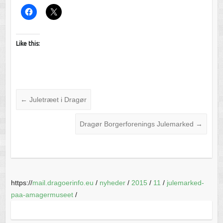
Like this:
←
Juletræet i Dragør
Dragør Borgerforenings Julemarked
→
https://
mail.dragoerinfo.eu
/
nyheder
/
2015
/
11
/
julemarked-
paa-amagermuseet
/