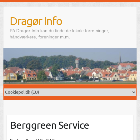
Skip
to
Dragør Info
content
På Dragør Info kan du finde de lokale forretninger,
håndværkere, foreninger m.m.
Berggreen Service